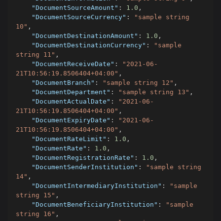
"DocumentSourceAmount"
:
1.0
,
"DocumentSourceCurrency"
:
"sample string 
10"
,
"DocumentDestinationAmount"
:
1.0
,
"DocumentDestinationCurrency"
:
"sample 
string 11"
,
"DocumentReceiveDate"
:
"2021-06-
21T10:56:19.8506404+04:00"
,
"DocumentBranch"
:
"sample string 12"
,
"DocumentDepartment"
:
"sample string 13"
,
"DocumentActualDate"
:
"2021-06-
21T10:56:19.8506404+04:00"
,
"DocumentExpiryDate"
:
"2021-06-
21T10:56:19.8506404+04:00"
,
"DocumentRateLimit"
:
1.0
,
"DocumentRate"
:
1.0
,
"DocumentRegistrationRate"
:
1.0
,
"DocumentSenderInstitution"
:
"sample string 
14"
,
"DocumentIntermediaryInstitution"
:
"sample 
string 15"
,
"DocumentBeneficiaryInstitution"
:
"sample 
string 16"
,