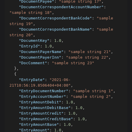
"DocumentPayee"
:
"sample string 17"
,
"DocumentCorrespondentAccountNumber"
:
"sample string 18"
,
"DocumentCorrespondentBankCode"
:
"sample 
string 19"
,
"DocumentCorrespondentBankName"
:
"sample 
string 20"
,
"DocumentKey"
:
1.0
,
"EntryId"
:
1.0
,
"DocumentPayerName"
:
"sample string 21"
,
"DocumentPayerInn"
:
"sample string 22"
,
"DocComment"
:
"sample string 23"
}
,
{
"EntryDate"
:
"2021-06-
21T10:56:19.8506404+04:00"
,
"EntryDocumentNumber"
:
"sample string 1"
,
"EntryAccountNumber"
:
"sample string 2"
,
"EntryAmountDebit"
:
1.0
,
"EntryAmountDebitBase"
:
1.0
,
"EntryAmountCredit"
:
1.0
,
"EntryAmountCreditBase"
:
1.0
,
"EntryAmountBase"
:
1.0
,
"EntryAmount"
:
1.0
,