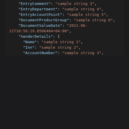
"EntryComment"
:
"sample string 3"
,
"EntryDepartment"
:
"sample string 4"
,
"EntryAccountPoint"
:
"sample string 5"
,
"DocumentProductGroup"
:
"sample string 6"
,
"DocumentValueDate"
:
"2021-06-
21T10:56:19.8506404+04:00"
,
"SenderDetails"
:
{
"Name"
:
"sample string 1"
,
"Inn"
:
"sample string 2"
,
"AccountNumber"
:
"sample string 3"
,
"BankCode"
:
"sample string 4"
,
"BankName"
:
"sample string 5"
}
,
"BeneficiaryDetails"
:
{
"Name"
:
"sample string 1"
,
"Inn"
:
"sample string 2"
,
"AccountNumber"
:
"sample string 3"
,
"BankCode"
:
"sample string 4"
,
"BankName"
:
"sample string 5"
}
,
"DocumentTreasuryCode"
:
"sample string 7"
,
"DocumentNomination"
:
"sample string 8"
,
"DocumentInformation"
:
"sample string 9"
,