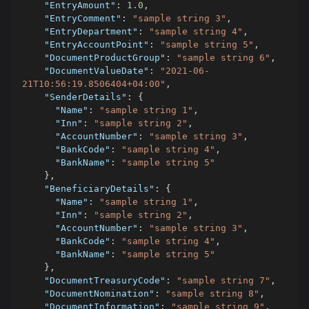
"EntryAmount"
:
1.0
,
"EntryComment"
:
"sample string 3"
,
"EntryDepartment"
:
"sample string 4"
,
"EntryAccountPoint"
:
"sample string 5"
,
"DocumentProductGroup"
:
"sample string 6"
,
"DocumentValueDate"
:
"2021-06-
21T10:56:19.8506404+04:00"
,
"SenderDetails"
:
{
"Name"
:
"sample string 1"
,
"Inn"
:
"sample string 2"
,
"AccountNumber"
:
"sample string 3"
,
"BankCode"
:
"sample string 4"
,
"BankName"
:
"sample string 5"
}
,
"BeneficiaryDetails"
:
{
"Name"
:
"sample string 1"
,
"Inn"
:
"sample string 2"
,
"AccountNumber"
:
"sample string 3"
,
"BankCode"
:
"sample string 4"
,
"BankName"
:
"sample string 5"
}
,
"DocumentTreasuryCode"
:
"sample string 7"
,
"DocumentNomination"
:
"sample string 8"
,
"DocumentInformation"
:
"sample string 9"
,