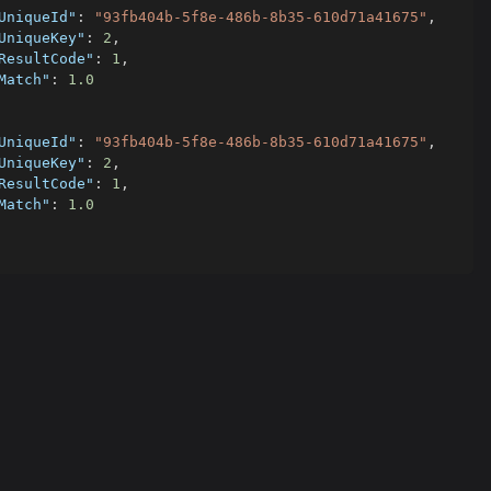
UniqueId"
:
"93fb404b-5f8e-486b-8b35-610d71a41675"
,
UniqueKey"
:
2
,
ResultCode"
:
1
,
Match"
:
1.0
UniqueId"
:
"93fb404b-5f8e-486b-8b35-610d71a41675"
,
UniqueKey"
:
2
,
ResultCode"
:
1
,
Match"
:
1.0