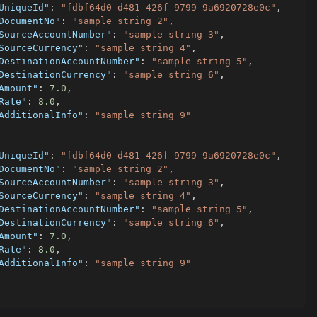
UniqueId"
:
"fdbf64d0-d481-426f-9799-9a6920728e0c"
,
DocumentNo"
:
"sample string 2"
,
SourceAccountNumber"
:
"sample string 3"
,
SourceCurrency"
:
"sample string 4"
,
DestinationAccountNumber"
:
"sample string 5"
,
DestinationCurrency"
:
"sample string 6"
,
Amount"
:
7.0
,
Rate"
:
8.0
,
AdditionalInfo"
:
"sample string 9"
UniqueId"
:
"fdbf64d0-d481-426f-9799-9a6920728e0c"
,
DocumentNo"
:
"sample string 2"
,
SourceAccountNumber"
:
"sample string 3"
,
SourceCurrency"
:
"sample string 4"
,
DestinationAccountNumber"
:
"sample string 5"
,
DestinationCurrency"
:
"sample string 6"
,
Amount"
:
7.0
,
Rate"
:
8.0
,
AdditionalInfo"
:
"sample string 9"