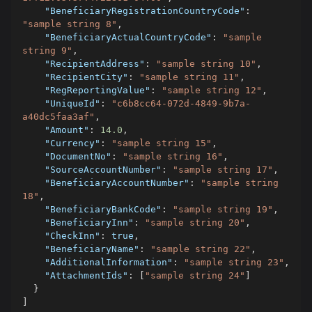
"BeneficiaryRegistrationCountryCode"
:
"sample string 8"
,
"BeneficiaryActualCountryCode"
:
"sample 
string 9"
,
"RecipientAddress"
:
"sample string 10"
,
"RecipientCity"
:
"sample string 11"
,
"RegReportingValue"
:
"sample string 12"
,
"UniqueId"
:
"c6b8cc64-072d-4849-9b7a-
a40dc5faa3af"
,
"Amount"
:
14.0
,
"Currency"
:
"sample string 15"
,
"DocumentNo"
:
"sample string 16"
,
"SourceAccountNumber"
:
"sample string 17"
,
"BeneficiaryAccountNumber"
:
"sample string 
18"
,
"BeneficiaryBankCode"
:
"sample string 19"
,
"BeneficiaryInn"
:
"sample string 20"
,
"CheckInn"
:
true
,
"BeneficiaryName"
:
"sample string 22"
,
"AdditionalInformation"
:
"sample string 23"
,
"AttachmentIds"
:
[
"sample string 24"
]
}
]