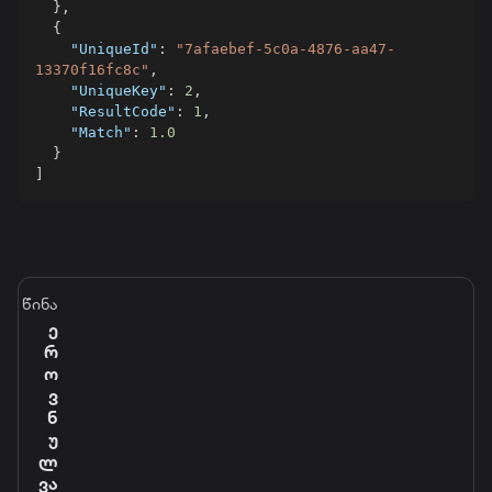
}
,
{
"UniqueId"
:
"7afaebef-5c0a-4876-aa47-
13370f16fc8c"
,
"UniqueKey"
:
2
,
"ResultCode"
:
1
,
"Match"
:
1.0
}
]
წინა
ე
რ
ო
ვ
ნ
უ
ლ
ვა