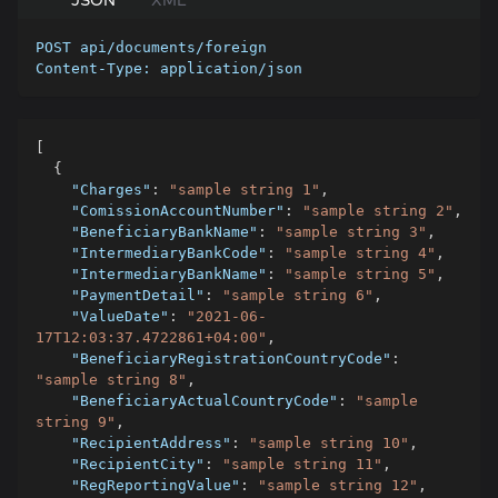
JSON
XML
POST api/documents/foreign
Content-Type: application/json
[
{
"Charges"
:
"sample string 1"
,
"ComissionAccountNumber"
:
"sample string 2"
,
"BeneficiaryBankName"
:
"sample string 3"
,
"IntermediaryBankCode"
:
"sample string 4"
,
"IntermediaryBankName"
:
"sample string 5"
,
"PaymentDetail"
:
"sample string 6"
,
"ValueDate"
:
"2021-06-
17T12:03:37.4722861+04:00"
,
"BeneficiaryRegistrationCountryCode"
:
"sample string 8"
,
"BeneficiaryActualCountryCode"
:
"sample 
string 9"
,
"RecipientAddress"
:
"sample string 10"
,
"RecipientCity"
:
"sample string 11"
,
"RegReportingValue"
:
"sample string 12"
,