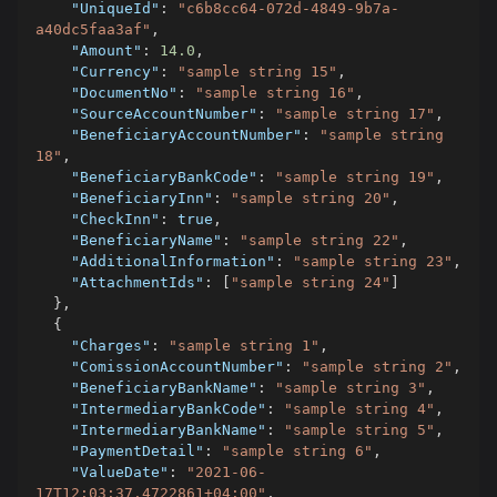
"UniqueId"
:
"c6b8cc64-072d-4849-9b7a-
a40dc5faa3af"
,
"Amount"
:
14.0
,
"Currency"
:
"sample string 15"
,
"DocumentNo"
:
"sample string 16"
,
"SourceAccountNumber"
:
"sample string 17"
,
"BeneficiaryAccountNumber"
:
"sample string 
18"
,
"BeneficiaryBankCode"
:
"sample string 19"
,
"BeneficiaryInn"
:
"sample string 20"
,
"CheckInn"
:
true
,
"BeneficiaryName"
:
"sample string 22"
,
"AdditionalInformation"
:
"sample string 23"
,
"AttachmentIds"
:
[
"sample string 24"
]
}
,
{
"Charges"
:
"sample string 1"
,
"ComissionAccountNumber"
:
"sample string 2"
,
"BeneficiaryBankName"
:
"sample string 3"
,
"IntermediaryBankCode"
:
"sample string 4"
,
"IntermediaryBankName"
:
"sample string 5"
,
"PaymentDetail"
:
"sample string 6"
,
"ValueDate"
:
"2021-06-
17T12:03:37.4722861+04:00"
,