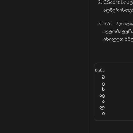
CScart სის
აღწერისთვ
b2c - პლა
ავტომატურა
იხილეთ ბმ
წინა
შ
ე
ს
ავ
ა
ლ
ი